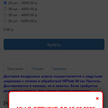
25 шт. - 3550.00 р.
30 шт. - 4350.00 р.
35 шт. - 4850.00 р.
50 шт. - 6250.00 р.
0.00 р.
Купить
Описание
Отзывы
Гарантии
Доставка воздушных шаров осуществляется с надутыми
шариками с гелием и обработкой HiFloat 30 см. Пастель.
Доставляются в связках, не в пакетах. Если требуется
доставка в пакетах, при заказе скажите оператору.
×
Рекомендуемые товары