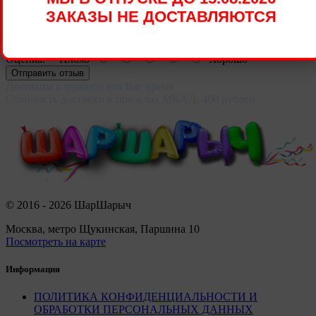
ЗАКАЗЫ НЕ ДОСТАВЛЯЮТСЯ
Ваш отзыв:
Примечание:
HTML разметка не поддерживается!
Используйте обычный текст.
Оценка:
Плохо
Хорошо
Отправить отзыв
Доставим в удобное для Вас время
Стоимость доставки в пределах МКАД: 400 рублей
© 2016 - 2026 ШарШарыч
Москва, метро Щукинская, Паршина 10
Посмотреть на карте
Информация
ПОЛИТИКА КОНФИДЕНЦИАЛЬНОСТИ И
ОБРАБОТКИ ПЕРСОНАЛЬНЫХ ДАННЫХ