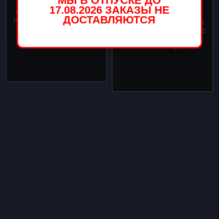
МЫ В ОТПУСКЕ ДО
17.08.2026 ЗАКАЗЫ НЕ
Напольная композиция
ДОСТАВЛЯЮТСЯ
Юбилей 19 лет Розовое
Напольная композиция
золото
Юбилей 19 лет Розовое
5000.00 р.
золото Queen
5500.00 р.
Показано с 1 по 6 из 6 (всего 1 страниц)