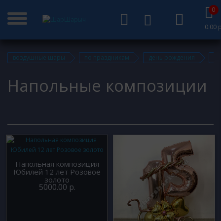
0
0.00 р
воздушные шары
по праздникам
день рождения
н
Напольные композиции
Напольная композиция
Юбилей 12 лет Розовое
золото
5000.00 р.