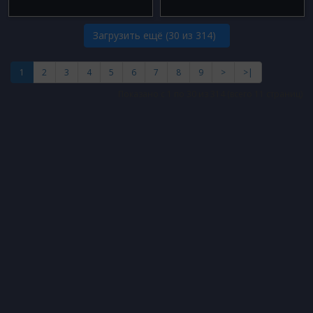
Загрузить ещё (
30
из 314)
1
2
3
4
5
6
7
8
9
>
>|
Показано с 1 по 30 из 314 (всего 11 страниц)