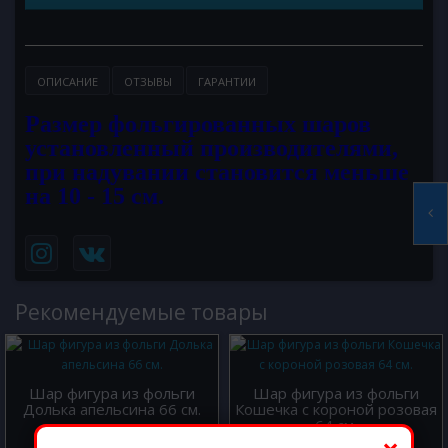
ОПИСАНИЕ
ОТЗЫВЫ
ГАРАНТИИ
Размер фольгированных шаров
установленный производителями,
при надувании становится меньше
на 10 - 15 см.
Рекомендуемые товары
Шар фигура из фольги
Шар фигура из фольги
Долька апельсина 66 см.
Кошечка с короной розовая
64 см.
500.00 р.
500.00 р.