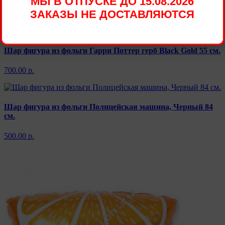
МЫ В ОТПУСКЕ ДО 15.08.2026
ЗАКАЗЫ НЕ ДОСТАВЛЯЮТСЯ
900.00 р.
Шар фигура из фольги Гарри Поттер герб Black Gold 55 см.
700.00 р.
Шар фигура из фольги Полицейская машина, Черный 84
см.
500.00 р.