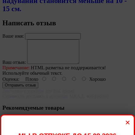
надувании становится меньше на 10 -
15 см.
Написать отзыв
Ваше имя:
Ваш отзыв:
Примечание:
HTML разметка не поддерживается!
Используйте обычный текст.
Оценка:
Плохо
Хорошо
Отправить отзыв
Доставим в удобное для Вас время
Стоимость доставки в пределах МКАД: 400 рублей
Рекомендуемые товары
×
Шар фигура из фольги Сердитая Кошка 71 см.