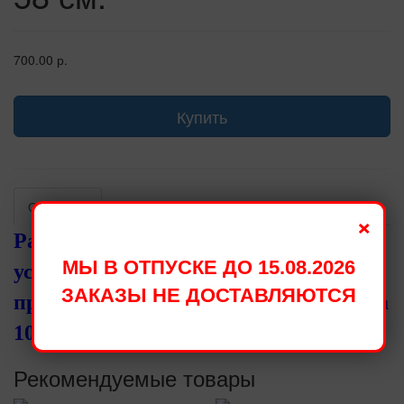
700.00 р.
Купить
Описание
Отзывы
Гарантии
×
Размер фольгированных шаров
МЫ В ОТПУСКЕ ДО 15.08.2026
установленный производителями,
ЗАКАЗЫ НЕ ДОСТАВЛЯЮТСЯ
при надувании становится меньше на
10 - 15 см.
Рекомендуемые товары