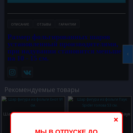
ОПИСАНИЕ
ОТЗЫВЫ
ГАРАНТИИ
Размер фольгированных шаров
установленный производителями,
при надувании становится меньше
на 10 - 15 см.
Рекомендуемые товары
Шар фигура из фольги Енот
Шар фигура из фольги Паук
×
91 см.
Spider голова 53 см.
700.00 р.
500.00 р.
МЫ В ОТПУСКЕ ДО