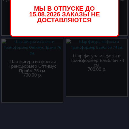
см.
МЫ В ОТПУСКЕ ДО
700.00 р.
700.00 р.
15.08.2026 ЗАКАЗЫ НЕ
ДОСТАВЛЯЮТСЯ
Шар фигура из фольги
Трансформер Бамблби 74
Шар фигура из фольги
см.
Трансформер Оптимус
700.00 р.
Прайм 76 см.
700.00 р.