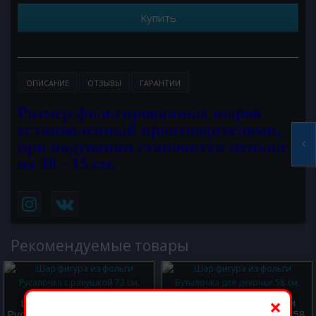
Купить
ОПИСАНИЕ
ОТЗЫВЫ
ГАРАНТИИ
Размер фольгированных шаров
установленный производителями,
при надувании становится меньше
на 10 - 15 см.
Рекомендуемые товары
×
Шар фигура из фольги
Шар фигура из фольги
Русалочка с ракушкой 72 см.
Бутылочка для девочки 58