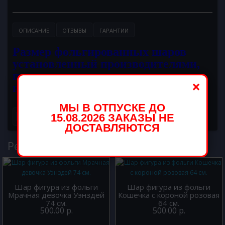
ОПИСАНИЕ
ОТЗЫВЫ
ГАРАНТИИ
Размер фольгированных шаров
установленный производителями,
при надувании становится меньше
×
на 10 - 15 см.
МЫ В ОТПУСКЕ ДО
15.08.2026 ЗАКАЗЫ НЕ
ДОСТАВЛЯЮТСЯ
Рекомендуемые товары
Шар фигура из фольги
Шар фигура из фольги
Мрачная девочка Уэнздей
Кошечка с короной розовая
74 см.
64 см.
500.00 р.
500.00 р.