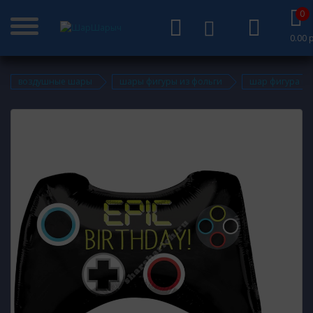
0
0.00 р
воздушные шары
шары фигуры из фольги
шар фигура из