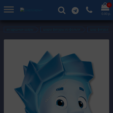
0
0.00 р.
воздушные шары
шары фигуры из фольги
шар фигура из