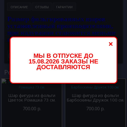
ОПИСАНИЕ
ОТЗЫВЫ
ГАРАНТИИ
Размер фольгированных шаров
установленный производителями,
при надувании становится меньше
на 10 - 15 см.
×
МЫ В ОТПУСКЕ ДО
15.08.2026 ЗАКАЗЫ НЕ
ДОСТАВЛЯЮТСЯ
Рекомендуемые товары
Шар фигура из фольги
Шар фигура из фольги
Цветок Ромашка 73 см.
Барбоскины Дружок 100 см.
700.00 р.
700.00 р.