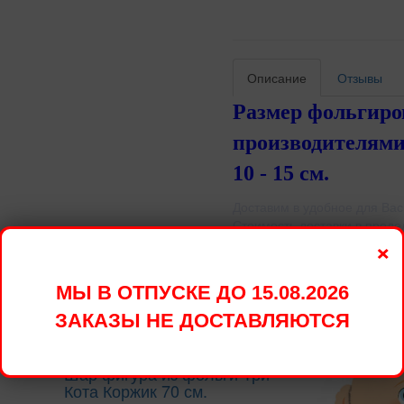
Описание
Отзывы
Размер фольгир
производителями
10 - 15 см.
Доставим в удобное для Вас
Стоимость доставки в преде
×
МЫ В ОТПУСКЕ ДО 15.08.2026
овары
ЗАКАЗЫ НЕ ДОСТАВЛЯЮТСЯ
Шар фигура из фольги Три
Кота Коржик 70 см.