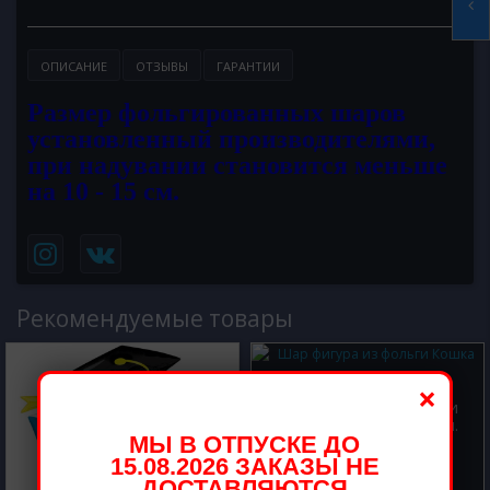
ОПИСАНИЕ
ОТЗЫВЫ
ГАРАНТИИ
Размер фольгированных шаров
установленный производителями,
при надувании становится меньше
на 10 - 15 см.
Рекомендуемые товары
×
Шар фигура из фольги
Кошка Единорог 78 см.
МЫ В ОТПУСКЕ ДО
900.00 р.
15.08.2026 ЗАКАЗЫ НЕ
ДОСТАВЛЯЮТСЯ