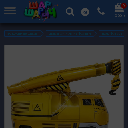
0
0.00 р.
воздушные шары
шары фигуры из фольги
шар фигура из