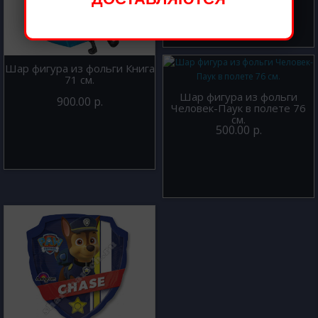
Шар фигура из фольги Книга
71 см.
Шар фигура из фольги
900.00 р.
Человек-Паук в полете 76
см.
500.00 р.