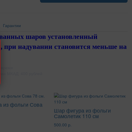
Гарантии
ованных шаров установленный
, при надувании становится меньше на
 время
лах МКАД: 400 рублей
 из фольги Сова
Шар фигура из фольги
Самолетик 110 см
500.00 р.