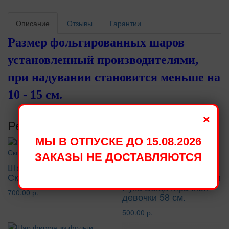
Описание
Отзывы
Гарантии
Размер фольгированных шаров
установленный производителями,
при надувании становится меньше на
10 - 15 см.
×
Рекомендуемые товары
МЫ В ОТПУСКЕ ДО 15.08.2026
ЗАКАЗЫ НЕ ДОСТАВЛЯЮТСЯ
Шар фигура из фольги
Скорая помощь 84 см.
Шар фигура из фольги
Рука Вещь Мрачной
700.00 р.
девочки 58 см.
500.00 р.