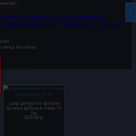
АРАНТИИ
ованных шаров установленный
и, при надувании становится меньше
время
ах МКАД: 400 рублей
Шар фигура из фольги
Долька арбуза в очках 51
см.
500.00 р.