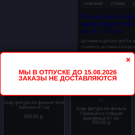
ОПИСАНИЕ
ОТЗЫВЫ
Г
Размер фольгир
производителям
на 10 - 15 см.
Доставим в удобное для Вас 
Стоимость доставки в предел
×
МЫ В ОТПУСКЕ ДО 15.08.2026
вары
ЗАКАЗЫ НЕ ДОСТАВЛЯЮТСЯ
Шар фигура из фольги Фея
бабочка 97 см
Шар фигура из фольги
Принцесса Спящая
500.00 р.
красавица 97 см.
700.00 р.