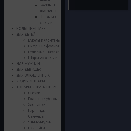
Букеты и
Фонтаны
Шары из
фольги
БОЛЬШИЕ ШАРЫ
ДЛЯ ДЕТЕЙ
Букеты и Фонтаны
Цифры из фольги
Гелиевые шарики
Шары из фольги
ДЛЯ МУЖЧИН
ДЛЯ ДЕВУШЕК
ДЛЯ ВЛЮБЛЕННЫХ
ХОДЯЧИЕ ШАРЫ
ТОВАРЫ К ПРАЗДНИКУ
Свечки
Головные уборы
Хлопушки
Гирлянды,
баннеры
Язычки-гудки
Наклейки