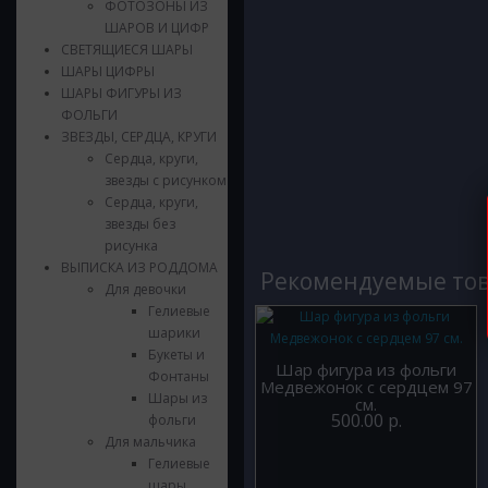
ФОТОЗОНЫ ИЗ
ШАРОВ И ЦИФР
СВЕТЯЩИЕСЯ ШАРЫ
ШАРЫ ЦИФРЫ
ШАРЫ ФИГУРЫ ИЗ
ФОЛЬГИ
ЗВЕЗДЫ, СЕРДЦА, КРУГИ
Сердца, круги,
звезды с рисунком
Сердца, круги,
звезды без
рисунка
ВЫПИСКА ИЗ РОДДОМА
Рекомендуемые то
Для девочки
Гелиевые
шарики
Букеты и
Шар фигура из фольги
Фонтаны
Медвежонок с сердцем 97
Шары из
см.
500.00 р.
фольги
Для мальчика
Гелиевые
шары