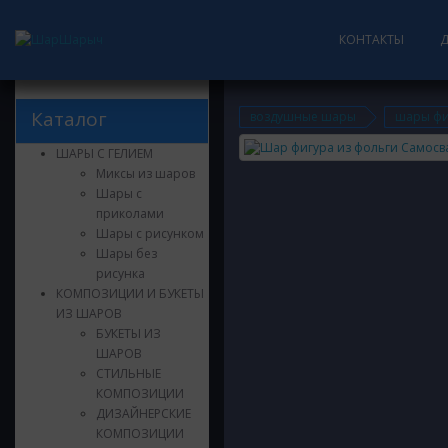
КОНТАКТЫ
Каталог
воздушные шары
шары фи
ШАРЫ С ГЕЛИЕМ
Миксы из шаров
Шары с
приколами
Шары с рисунком
Шары без
рисунка
КОМПОЗИЦИИ И БУКЕТЫ
ИЗ ШАРОВ
БУКЕТЫ ИЗ
ШАРОВ
СТИЛЬНЫЕ
КОМПОЗИЦИИ
ДИЗАЙНЕРСКИЕ
КОМПОЗИЦИИ