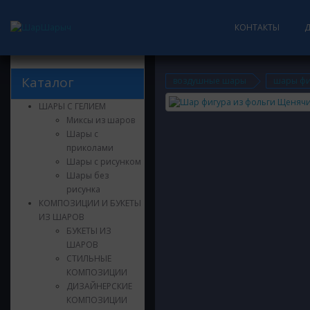
КОНТАКТЫ
Каталог
воздушные шары
шары фи
ШАРЫ С ГЕЛИЕМ
Миксы из шаров
Шары с
приколами
Шары с рисунком
Шары без
рисунка
КОМПОЗИЦИИ И БУКЕТЫ
ИЗ ШАРОВ
БУКЕТЫ ИЗ
ШАРОВ
СТИЛЬНЫЕ
КОМПОЗИЦИИ
ДИЗАЙНЕРСКИЕ
КОМПОЗИЦИИ