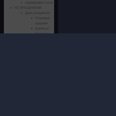
Сервировка стола
ПО ПРАЗДНИКАМ
День рождения
Гелиевые
шарики
Букеты и
Фонтаны
Стильные
композиции
Инфор
© 2016 - 2026 ШарШарыч
Шары из
ПОЛИТИ
фольги
Москва, метро Щукинская, Паршина
И ОБРА
Цифры из
10
ДАННЫХ
фольги
Посмотреть на карте
О нас
Напольные
Доставк
композиции
Гаранти
Гирлянды и
Безопас
Хлопушки
Блог
Сервировка
Контакт
стола
Язычки
Свечки
Выпускной