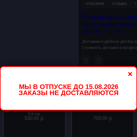
ОПИСАНИЕ
ОТЗЫВЫ
Г
Размер фольгир
производителям
на 10 - 15 см.
Доставим в удобное для Вас 
Стоимость доставки в предел
×
вары
МЫ В ОТПУСКЕ ДО 15.08.2026
ЗАКАЗЫ НЕ ДОСТАВЛЯЮТСЯ
Шар фигура из фольги
Шар фигура из фольги
Русалочка Ариэль ракушка
Вспыш 71 см.
54 см.
500.00 р.
700.00 р.