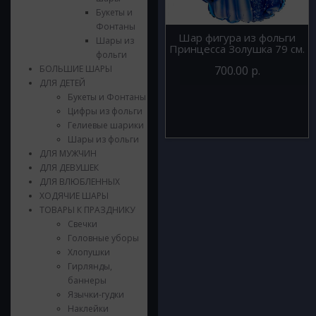
Букеты и
Фонтаны
Шар фигура из фольги
Шары из
Принцесса Золушка 79 см.
фольги
БОЛЬШИЕ ШАРЫ
700.00 р.
ДЛЯ ДЕТЕЙ
Букеты и Фонтаны
Цифры из фольги
Гелиевые шарики
Шары из фольги
ДЛЯ МУЖЧИН
ДЛЯ ДЕВУШЕК
ДЛЯ ВЛЮБЛЕННЫХ
ХОДЯЧИЕ ШАРЫ
ТОВАРЫ К ПРАЗДНИКУ
Свечки
Головные уборы
Хлопушки
Гирлянды,
баннеры
Язычки-гудки
Наклейки