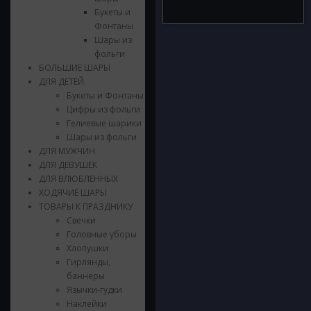
Букеты и
Фонтаны
Шары из
фольги
БОЛЬШИЕ ШАРЫ
ДЛЯ ДЕТЕЙ
Букеты и Фонтаны
Цифры из фольги
Гелиевые шарики
Шары из фольги
ДЛЯ МУЖЧИН
ДЛЯ ДЕВУШЕК
ДЛЯ ВЛЮБЛЕННЫХ
ХОДЯЧИЕ ШАРЫ
ТОВАРЫ К ПРАЗДНИКУ
Свечки
Головные уборы
Хлопушки
Гирлянды,
баннеры
Язычки-гудки
Наклейки