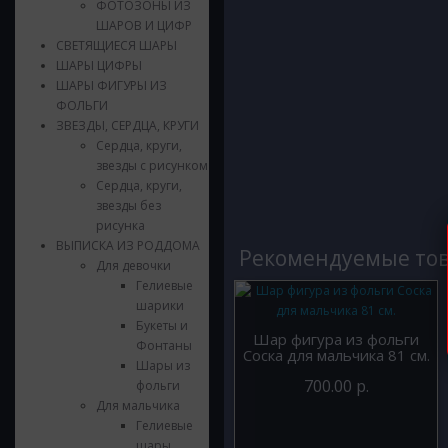
ФОТОЗОНЫ ИЗ
ШАРОВ И ЦИФР
СВЕТЯЩИЕСЯ ШАРЫ
ШАРЫ ЦИФРЫ
ШАРЫ ФИГУРЫ ИЗ
ФОЛЬГИ
ЗВЕЗДЫ, СЕРДЦА, КРУГИ
Сердца, круги,
звезды с рисунком
Сердца, круги,
звезды без
рисунка
ВЫПИСКА ИЗ РОДДОМА
Рекомендуемые то
Для девочки
Гелиевые
шарики
Букеты и
Шар фигура из фольги
Фонтаны
Соска для мальчика 81 см.
Шары из
700.00 р.
фольги
Для мальчика
Гелиевые
шары