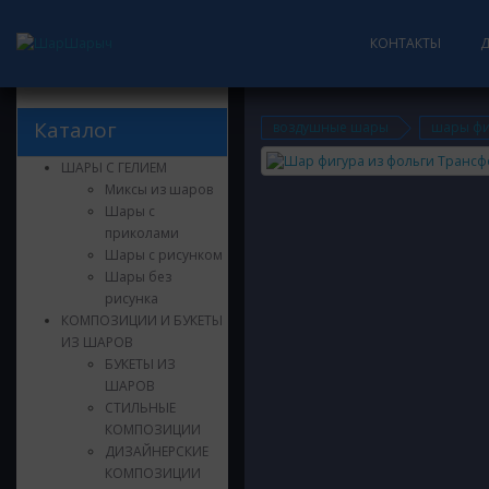
КОНТАКТЫ
Каталог
воздушные шары
шары фи
ШАРЫ С ГЕЛИЕМ
Миксы из шаров
Шары с
приколами
Шары с рисунком
Шары без
рисунка
КОМПОЗИЦИИ И БУКЕТЫ
ИЗ ШАРОВ
БУКЕТЫ ИЗ
ШАРОВ
СТИЛЬНЫЕ
КОМПОЗИЦИИ
ДИЗАЙНЕРСКИЕ
КОМПОЗИЦИИ