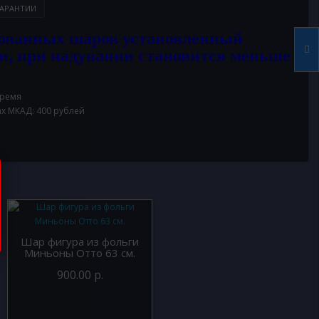
АРАНТИИ
ованных шаров установленный
и, при надувании становится меньше
время
ах МКАД: 400 рублей
Шар фигура из фольги
Миньоны Отто 63 см.
900.00 р.