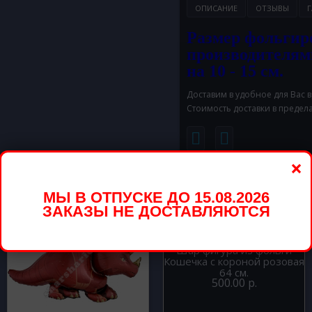
ОПИСАНИЕ
ОТЗЫВЫ
Г
Размер фольгир
производителям
на 10 - 15 см.
Доставим в удобное для Вас 
Стоимость доставки в предел
×
вары
МЫ В ОТПУСКЕ ДО 15.08.2026
ЗАКАЗЫ НЕ ДОСТАВЛЯЮТСЯ
Шар фигура из фольги
Кошечка с короной розовая
64 см.
500.00 р.