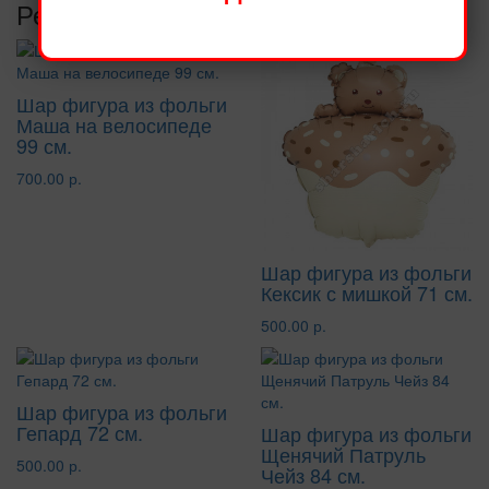
Рекомендуемые товары
Шар фигура из фольги
Маша на велосипеде
99 см.
700.00 р.
Шар фигура из фольги
Кексик с мишкой 71 см.
500.00 р.
Шар фигура из фольги
Гепард 72 см.
Шар фигура из фольги
Щенячий Патруль
500.00 р.
Чейз 84 см.