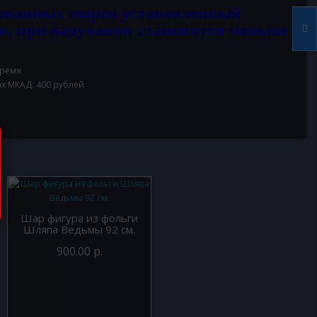
ованных шаров установленный
и, при надувании становится меньше
время
ах МКАД: 400 рублей
Шар фигура из фольги
Шляпа Ведьмы 92 см.
900.00 р.