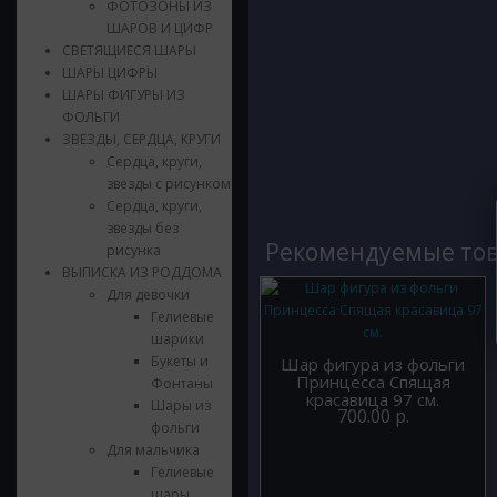
ФОТОЗОНЫ ИЗ
ШАРОВ И ЦИФР
СВЕТЯЩИЕСЯ ШАРЫ
ШАРЫ ЦИФРЫ
ШАРЫ ФИГУРЫ ИЗ
ФОЛЬГИ
ЗВЕЗДЫ, СЕРДЦА, КРУГИ
Сердца, круги,
звезды с рисунком
Сердца, круги,
звезды без
Рекомендуемые то
рисунка
ВЫПИСКА ИЗ РОДДОМА
Для девочки
Гелиевые
шарики
Букеты и
Шар фигура из фольги
Принцесса Спящая
Фонтаны
красавица 97 см.
Шары из
700.00 р.
фольги
Для мальчика
Гелиевые
шары