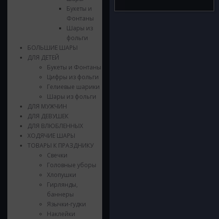
Букеты и
Фонтаны
Шары из
фольги
БОЛЬШИЕ ШАРЫ
ДЛЯ ДЕТЕЙ
Букеты и Фонтаны
Цифры из фольги
Гелиевые шарики
Шары из фольги
ДЛЯ МУЖЧИН
ДЛЯ ДЕВУШЕК
ДЛЯ ВЛЮБЛЕННЫХ
ХОДЯЧИЕ ШАРЫ
ТОВАРЫ К ПРАЗДНИКУ
Свечки
Головные уборы
Хлопушки
Гирлянды,
баннеры
Язычки-гудки
Наклейки