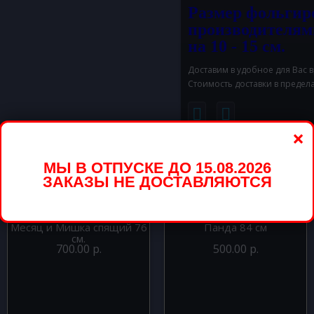
Размер фольгир
производителям
на 10 - 15 см.
Доставим в удобное для Вас 
Стоимость доставки в предел
×
вары
МЫ В ОТПУСКЕ ДО 15.08.2026
ЗАКАЗЫ НЕ ДОСТАВЛЯЮТСЯ
Шар фигура из фольги
Шар фигура из фольги
Месяц и Мишка спящий 76
Панда 84 см
см.
700.00 р.
500.00 р.