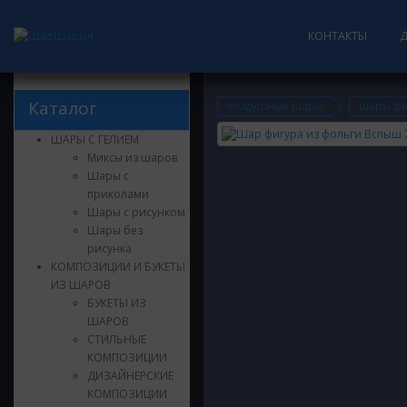
КОНТАКТЫ
Каталог
воздушные шары
шары фи
ШАРЫ С ГЕЛИЕМ
Миксы из шаров
Шары с
приколами
Шары с рисунком
Шары без
рисунка
КОМПОЗИЦИИ И БУКЕТЫ
ИЗ ШАРОВ
БУКЕТЫ ИЗ
ШАРОВ
СТИЛЬНЫЕ
КОМПОЗИЦИИ
ДИЗАЙНЕРСКИЕ
КОМПОЗИЦИИ