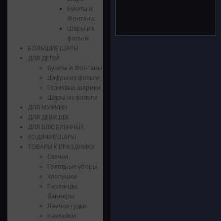
Букеты и
Фонтаны
Шары из
фольги
БОЛЬШИЕ ШАРЫ
ДЛЯ ДЕТЕЙ
Букеты и Фонтаны
Цифры из фольги
Гелиевые шарики
Шары из фольги
ДЛЯ МУЖЧИН
ДЛЯ ДЕВУШЕК
ДЛЯ ВЛЮБЛЕННЫХ
ХОДЯЧИЕ ШАРЫ
ТОВАРЫ К ПРАЗДНИКУ
Свечки
Головные уборы
Хлопушки
Гирлянды,
баннеры
Язычки-гудки
Наклейки