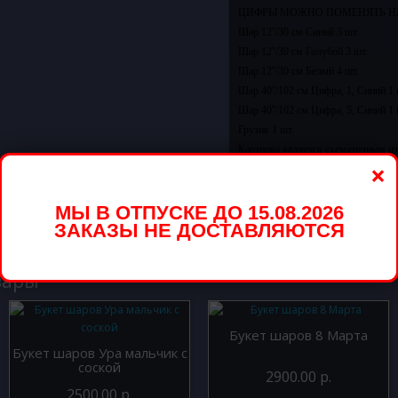
ЦИФРЫ МОЖНО ПОМЕНЯТЬ Н
Шар 12''/30 см Синий 3 шт.
Шар 12''/30 см Голубой 3 шт.
Шар 12''/30 см Белый 4 шт.
Шар 40''/102 см Цифра, 1, Синий 1 
Шар 40''/102 см Цифра, 5, Синий 1 
Грузик 1 шт.
Картинка является схематичным из
×
Доставим в удобное для Вас 
Стоимость доставки в предел
МЫ В ОТПУСКЕ ДО 15.08.2026
ЗАКАЗЫ НЕ ДОСТАВЛЯЮТСЯ
вары
Букет шаров 8 Марта
Букет шаров Ура мальчик с
соской
2900.00 р.
2500.00 р.