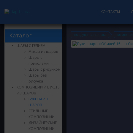
КОНТАКТЫ
Каталог
воздушные шары
компози
ШАРЫ С ГЕЛИЕМ
Миксы из шаров
Шары с
приколами
Шары с рисунком
Шары без
рисунка
КОМПОЗИЦИИ И БУКЕТЫ
ИЗ ШАРОВ
БУКЕТЫ ИЗ
ШАРОВ
СТИЛЬНЫЕ
КОМПОЗИЦИИ
ДИЗАЙНЕРСКИЕ
КОМПОЗИЦИИ