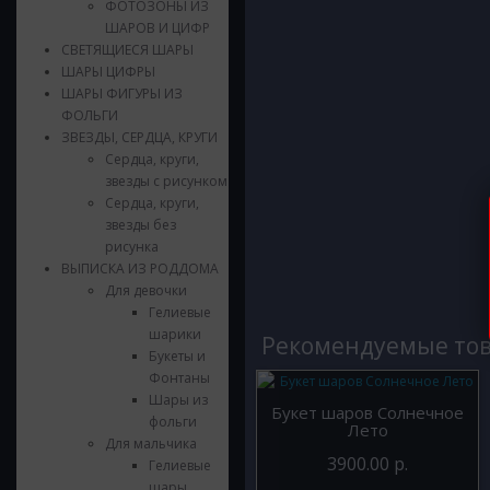
ФОТОЗОНЫ ИЗ
ШАРОВ И ЦИФР
СВЕТЯЩИЕСЯ ШАРЫ
ШАРЫ ЦИФРЫ
ШАРЫ ФИГУРЫ ИЗ
ФОЛЬГИ
ЗВЕЗДЫ, СЕРДЦА, КРУГИ
Сердца, круги,
звезды с рисунком
Сердца, круги,
звезды без
рисунка
ВЫПИСКА ИЗ РОДДОМА
Для девочки
Гелиевые
шарики
Рекомендуемые то
Букеты и
Фонтаны
Шары из
Букет шаров Солнечное
фольги
Лето
Для мальчика
3900.00 р.
Гелиевые
шары