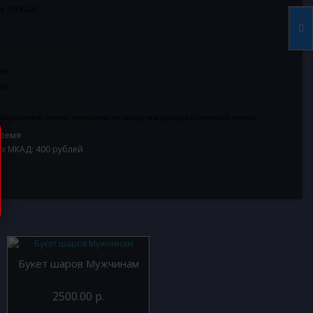
А ЛЮБЫЕ
шт.
шт.
ображением букета, возможны несовпадения размера и цветовой гаммы.
время
ах МКАД: 400 рублей
Букет шаров Мужчинам
2500.00 р.