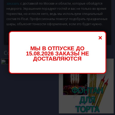
заказать
с доставкой по Москве и области, которые обойдутся
недорого. Украшения порадуют гостей и вас не только во время
торжества, но и после него, ведь мы используем специальный
состав Hi-Float. Профессионалы помогут подобрать праздничные
шары, объяснят тонкости оформления, если это будет нужно.
×
МЫ В ОТПУСКЕ ДО
Cопутствующий товар
15.08.2026 ЗАКАЗЫ НЕ
ДОСТАВЛЯЮТСЯ