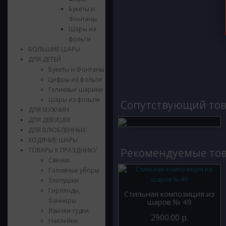
Букеты и
Фонтаны
Шары из
фольги
БОЛЬШИЕ ШАРЫ
ДЛЯ ДЕТЕЙ
Букеты и Фонтаны
Цифры из фольги
Гелиевые шарики
Шары из фольги
Cопутствующий то
ДЛЯ МУЖЧИН
ДЛЯ ДЕВУШЕК
ДЛЯ ВЛЮБЛЕННЫХ
ХОДЯЧИЕ ШАРЫ
ТОВАРЫ К ПРАЗДНИКУ
Рекомендуемые то
Свечки
Головные уборы
Хлопушки
Гирлянды,
Стильная композиция из
баннеры
шаров № 49
Язычки-гудки
2900.00 р.
Наклейки