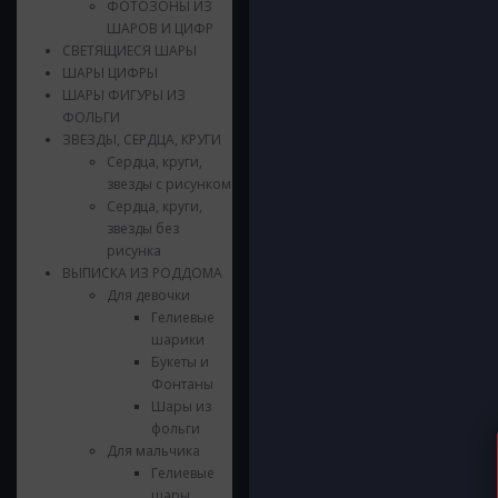
ФОТОЗОНЫ ИЗ
ШАРОВ И ЦИФР
СВЕТЯЩИЕСЯ ШАРЫ
ШАРЫ ЦИФРЫ
ШАРЫ ФИГУРЫ ИЗ
ФОЛЬГИ
ЗВЕЗДЫ, СЕРДЦА, КРУГИ
Сердца, круги,
звезды с рисунком
Сердца, круги,
звезды без
рисунка
ВЫПИСКА ИЗ РОДДОМА
Для девочки
Гелиевые
шарики
Букеты и
Фонтаны
Шары из
фольги
Для мальчика
Гелиевые
шары