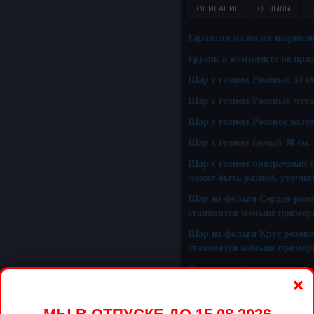
ОПИСАНИЕ
ОТЗЫВЫ
Г
Гарантия на полет шариков 
Грузик в комплекте не прил
Шар с гелием Розовые 30 см
Шар с гелием Розовые метал
Шар с гелием Розовое золото
Шар с гелием Белый 30 см. 
Шар с гелием прозрачный с
может быть разной, уточня
Шар из фольги Сердце розов
становятся меньше примерно
Шар из фольги Круг розовое
становятся меньше примерно
Ленты серебро
×
Компания «Шар Шарыч» пре
которые обойдутся недорого.