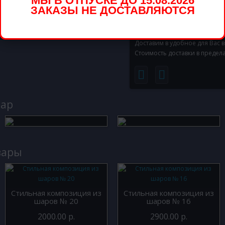
МЫ В ОТПУСКЕ ДО 15.08.2026
и после него, ведь мы испол
ЗАКАЗЫ НЕ ДОСТАВЛЯЮТСЯ
праздничные шары, объяснят 
Доставим в удобное для Вас 
Стоимость доставки в предел
вар
вары
Стильная композиция из
Стильная композиция из
шаров № 20
шаров № 16
2000.00 р.
2900.00 р.