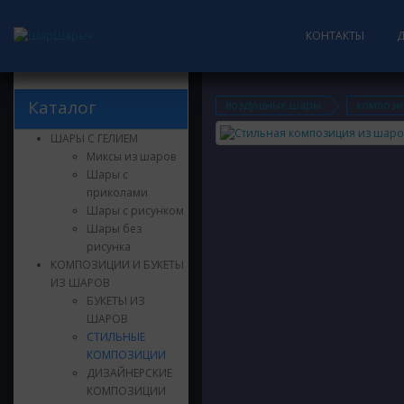
КОНТАКТЫ
Каталог
воздушные шары
компози
ШАРЫ С ГЕЛИЕМ
Миксы из шаров
Шары с
приколами
Шары с рисунком
Шары без
рисунка
КОМПОЗИЦИИ И БУКЕТЫ
ИЗ ШАРОВ
БУКЕТЫ ИЗ
ШАРОВ
СТИЛЬНЫЕ
КОМПОЗИЦИИ
ДИЗАЙНЕРСКИЕ
КОМПОЗИЦИИ