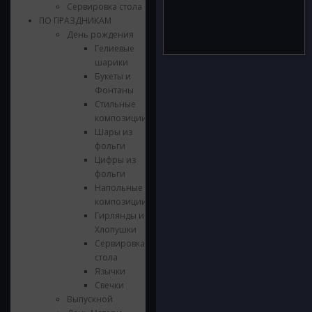
Сервировка стола
ПО ПРАЗДНИКАМ
День рождения
Гелиевые
шарики
Букеты и
Фонтаны
Стильные
композиции
Шары из
фольги
Цифры из
фольги
Напольные
композиции
Гирлянды и
Хлопушки
Сервировка
стола
Язычки
Свечки
Выпускной