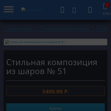
0
0.00 р
воздушные шары
композиции и букеты из шаров
стильн
Стильная композиция
из шаров № 51
3400.00 Р.
Купить