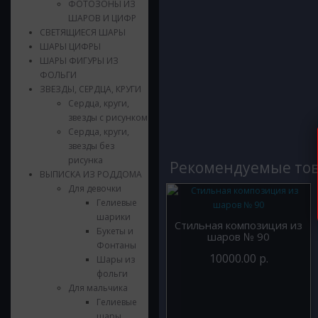
ФОТОЗОНЫ ИЗ
ШАРОВ И ЦИФР
СВЕТЯЩИЕСЯ ШАРЫ
ШАРЫ ЦИФРЫ
ШАРЫ ФИГУРЫ ИЗ
ФОЛЬГИ
ЗВЕЗДЫ, СЕРДЦА, КРУГИ
Сердца, круги,
звезды с рисунком
Сердца, круги,
звезды без
рисунка
Рекомендуемые то
ВЫПИСКА ИЗ РОДДОМА
Для девочки
Гелиевые
шарики
Стильная композиция из
Букеты и
шаров № 90
Фонтаны
10000.00 р.
Шары из
фольги
Для мальчика
Гелиевые
шары