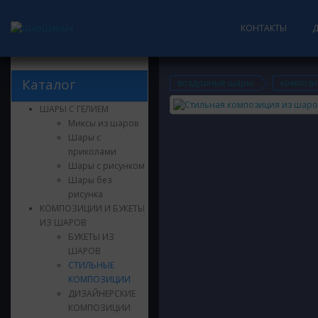
КОНТАКТЫ
Каталог
воздушные шары
компози
ШАРЫ С ГЕЛИЕМ
Миксы из шаров
Шары с
приколами
Шары с рисунком
Шары без
рисунка
КОМПОЗИЦИИ И БУКЕТЫ
ИЗ ШАРОВ
БУКЕТЫ ИЗ
ШАРОВ
СТИЛЬНЫЕ
КОМПОЗИЦИИ
ДИЗАЙНЕРСКИЕ
КОМПОЗИЦИИ