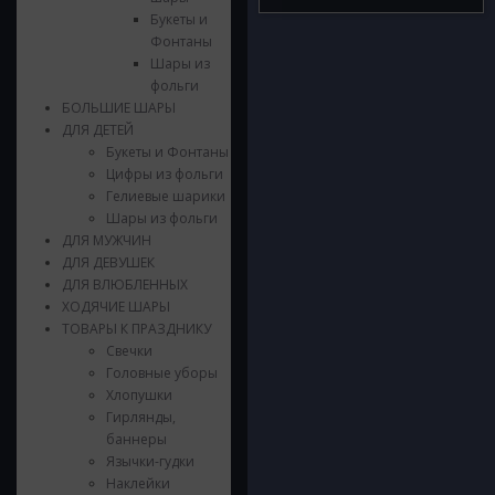
Букеты и
Фонтаны
Шары из
фольги
БОЛЬШИЕ ШАРЫ
ДЛЯ ДЕТЕЙ
Букеты и Фонтаны
Цифры из фольги
Гелиевые шарики
Шары из фольги
ДЛЯ МУЖЧИН
ДЛЯ ДЕВУШЕК
ДЛЯ ВЛЮБЛЕННЫХ
ХОДЯЧИЕ ШАРЫ
ТОВАРЫ К ПРАЗДНИКУ
Свечки
Головные уборы
Хлопушки
Гирлянды,
баннеры
Язычки-гудки
Наклейки