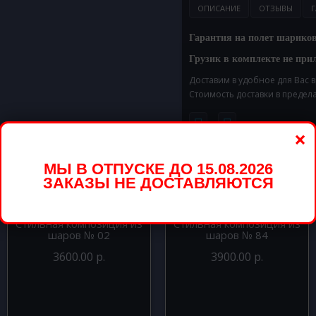
ОПИСАНИЕ
ОТЗЫВЫ
Г
Гарантия на полет шариков 
Грузик в комплекте не прил
Доставим в удобное для Вас 
Стоимость доставки в предел
×
вары
МЫ В ОТПУСКЕ ДО 15.08.2026
ЗАКАЗЫ НЕ ДОСТАВЛЯЮТСЯ
Стильная композиция из
Стильная композиция из
шаров № 02
шаров № 84
3600.00 р.
3900.00 р.