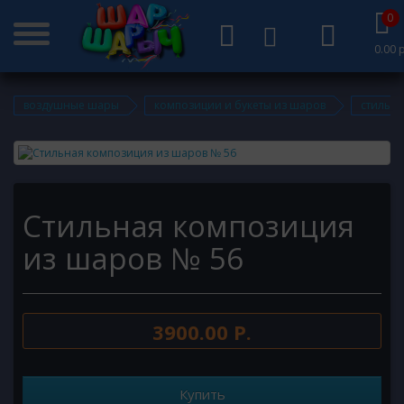
0
0.00 р
воздушные шары
композиции и букеты из шаров
стильн
Стильная композиция
из шаров № 56
3900.00 Р.
Купить