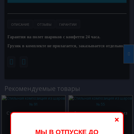
ОПИСАНИЕ
ОТЗЫВЫ
ГАРАНТИИ
Гарантия на полет шариков с конфетти 24 часа.
Грузик в комплекте не прилагается, заказывается отдельно.
Рекомендуемые товары
Стильная композиция из
Стильная композиция из
×
шаров № 91
шаров № 55
4000.00 р.
2000.00 р.
МЫ В ОТПУСКЕ ДО