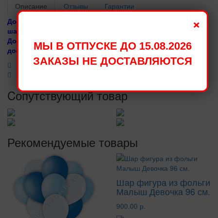
Описание
Отзывы
Гарантии
×
Доставка воздушных шаров осуществляется с надутыми
шариками с гелием и обработкой HiFloat 30 см. Пастель.
Доставляются в связках, не в пакетах. Если требуется
МЫ В ОТПУСКЕ ДО 15.08.2026
доставка в пакетах, при заказе скажите оператору.
ЗАКАЗЫ НЕ ДОСТАВЛЯЮТСЯ
Cопутствующий товар
Рекомендуемые товары
Шар фигура из фольги
Малыш Девочка 96 см.
900.00 р.