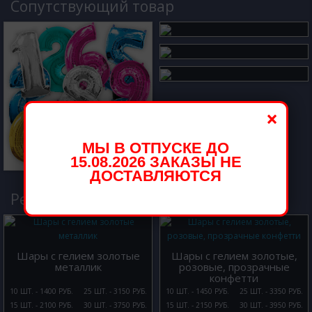
Cопутствующий товар
×
МЫ В ОТПУСКЕ ДО
15.08.2026 ЗАКАЗЫ НЕ
ДОСТАВЛЯЮТСЯ
Рекомендуемые товары
Шары с гелием золотые
Шары с гелием золотые,
металлик
розовые, прозрачные
конфетти
10 ШТ. - 1400 РУБ.
25 ШТ. - 3150 РУБ.
10 ШТ. - 1450 РУБ.
25 ШТ. - 3350 РУБ.
15 ШТ. - 2100 РУБ.
30 ШТ. - 3750 РУБ.
15 ШТ. - 2150 РУБ.
30 ШТ. - 3950 РУБ.