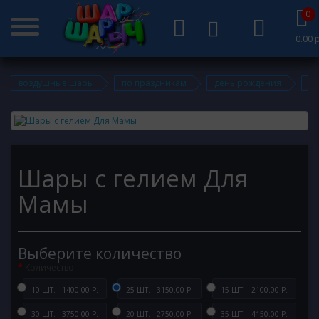
0
0.00 р
воздушные шары
по праздникам
день рождения
ша
Шары с гелием Для
Мамы
Выберите количество
Количество
10 ШТ. - 1400.00 Р.
25 ШТ. - 3150.00 Р.
15 ШТ. - 2100.00 Р.
30 ШТ. - 3750.00 Р.
20 ШТ. - 2750.00 Р.
35 ШТ. - 4150.00 Р.