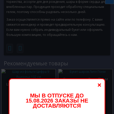
торжества, ассорти для дня рождения, шары в форме сердца для
влюбленных пар. Продукция проходит обработку специальным
гелем, поэтому способны радовать несколько дней.
Заказ осуществляется прямо на сайте или по телефону. С вами
свяжется менеджер и проведет предварительную консультацию.
Если вам нужно собрать индивидуальный букет или оформить
большую композицию, то обращайтесь к нам.
Рекомендуемые товары
Букет шаров Литл Пони
×
Шар из фольги Цифра 9
Ящерица 102 см
2900.00 р.
МЫ В ОТПУСКЕ ДО
1000.00 р.
15.08.2026 ЗАКАЗЫ НЕ
ДОСТАВЛЯЮТСЯ