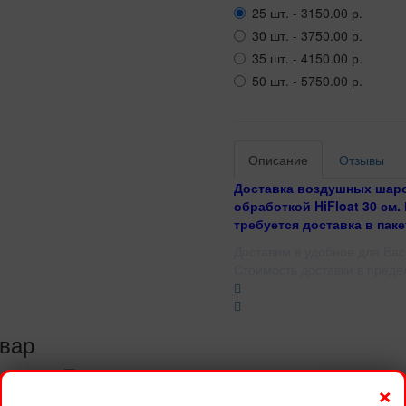
25 шт. - 3150.00 р.
30 шт. - 3750.00 р.
35 шт. - 4150.00 р.
50 шт. - 5750.00 р.
Описание
Отзывы
Доставка воздушных шаро
обработкой HiFloat 30 см.
требуется доставка в паке
Доставим в удобное для Вас
Стоимость доставки в преде
вар
×