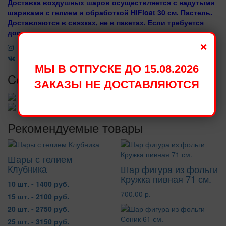
Доставка воздушных шаров осуществляется с надутыми
шариками с гелием и обработкой HiFloat 30 см. Пастель.
Доставляются в связках, не в пакетах. Если требуется
доставка в пакетах, при заказе скажите оператору.
×
МЫ В ОТПУСКЕ ДО 15.08.2026
Cопутствующий товар
ЗАКАЗЫ НЕ ДОСТАВЛЯЮТСЯ
Рекомендуемые товары
Шары с гелием
Клубника
Шар фигура из фольги
Кружка пивная 71 см.
10 шт. - 1400 руб.
700.00 р.
15 шт. - 2100 руб.
20 шт. - 2750 руб.
25 шт. - 3150 руб.