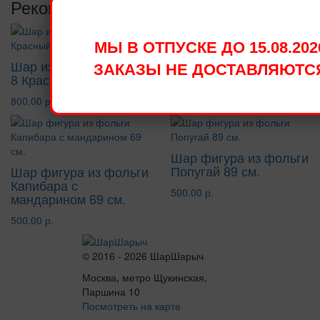
Рекомендуемые товары
МЫ В ОТПУСКЕ ДО 15.08.202
Шар из фольги Цифра
Букет шаров С днем
ЗАКАЗЫ НЕ ДОСТАВЛЯЮТС
8 Красный 102 см
рождения Смешарики
800.00 р.
2750.00 р.
Шар фигура из фольги
Попугай 89 см.
Шар фигура из фольги
Капибара с
500.00 р.
мандарином 69 см.
500.00 р.
© 2016 - 2026 ШарШарыч
Москва, метро Щукинская,
Паршина 10
Посмотреть на карте