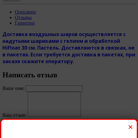
Описание
Отзывы
Гарантии
Доставка воздушных шаров осуществляется с
надутыми шариками с гелием и обработкой
HiFloat 30 см. Пастель. Доставляются в связках, не
в пакетах. Если требуется доставка в пакетах, при
заказе скажите оператору.
Написать отзыв
Ваше имя:
Ваш отзыв:
Примечание:
HTML разметка не поддерживается!
×
Используйте обычный текст.
Оценка:
Плохо
Хорошо