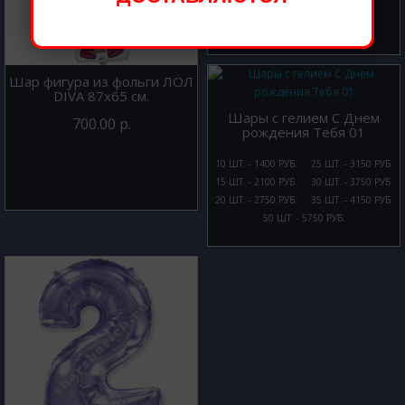
Шар фигура из фольги ЛОЛ
DIVA 87х65 см.
Шары с гелием С Днем
700.00 р.
рождения Тебя 01
10 ШТ. - 1400 РУБ.
25 ШТ. - 3150 РУБ.
15 ШТ. - 2100 РУБ.
30 ШТ. - 3750 РУБ.
20 ШТ. - 2750 РУБ.
35 ШТ. - 4150 РУБ.
50 ШТ. - 5750 РУБ.