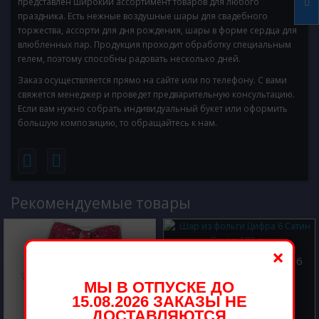
представлен широкий ассортимент товаров для любого
праздника. Есть нежные воздушные шары для свадебного
торжества, ассорти для дня рождения, шары в форме сердца для
влюбленных пар. Продукция проходит обработку специальным
гелем, поэтому способны радовать несколько дней.
Заказ осуществляется прямо на сайте или по телефону. С вами
свяжется менеджер и проведет предварительную консультацию.
Если вам нужно собрать индивидуальный букет или оформить
большую композицию, то обращайтесь к нам.
Рекомендуемые товары
×
Шар из фольги Цифра 6
Сатин Cream 102 см
МЫ В ОТПУСКЕ ДО
800.00 р.
15.08.2026 ЗАКАЗЫ НЕ
ДОСТАВЛЯЮТСЯ