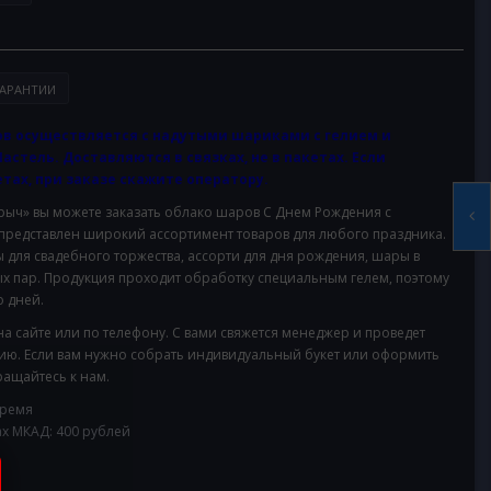
АРАНТИИ
в осуществляется с надутыми шариками с гелием и
Пастель. Доставляются в связках, не в пакетах. Если
тах, при заказе скажите оператору.
ч» вы можете заказать облако шаров С Днем Рождения с
 представлен широкий ассортимент товаров для любого праздника.
для свадебного торжества, ассорти для дня рождения, шары в
х пар. Продукция проходит обработку специальным гелем, поэтому
 дней.
на сайте или по телефону. С вами свяжется менеджер и проведет
ию. Если вам нужно собрать индивидуальный букет или оформить
ащайтесь к нам.
время
ах МКАД: 400 рублей