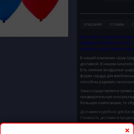
ОПИСАНИЕ
ОТЗЫВЫ
Г
Доставка воздушных шаро
обработкой HiFloat 30 см. 
требуется доставка в паке
В нашей компании «Шар Шары
доставкой. В нашем каталоге
Есть нежные воздушные шары 
форме сердца для влюбленны
способны радовать несколько
Заказ осуществляется прямо 
предварительную консультац
большую композицию, то обр
Доставим в удобное для Вас 
Стоимость доставки в предел
×