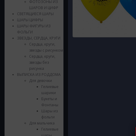
ФОТОЗОНЫ ИЗ
ШАРОВ И ЦИФР
СВЕТЯЩИЕСЯ ШАРЫ
ШАРЫ ЦИФРЫ
ШАРЫ ФИГУРЫ ИЗ
ФОЛЬГИ
ЗВЕЗДЫ, СЕРДЦА, КРУГИ
Сердца, круги,
звезды с рисунком
Сердца, круги,
звезды без
рисунка
ВЫПИСКА ИЗ РОДДОМА
Для девочки
Гелиевые
шарики
Букеты и
Фонтаны
Шары из
фольги
Для мальчика
Гелиевые
шары