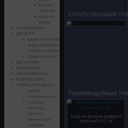
Букеты и
Фонтаны
Cопутствующий то
Шары из
фольги
БОЛЬШИЕ ШАРЫ
ДЛЯ ДЕТЕЙ
Букеты и Фонтаны
Цифры из фольги
Гелиевые шарики
Шары из фольги
ДЛЯ МУЖЧИН
ДЛЯ ДЕВУШЕК
ДЛЯ ВЛЮБЛЕННЫХ
ХОДЯЧИЕ ШАРЫ
ТОВАРЫ К ПРАЗДНИКУ
Свечки
Рекомендуемые то
Головные уборы
Хлопушки
Гирлянды,
баннеры
Шар из фольги Цифра 6
Язычки-гудки
Красный 102 см
Наклейки