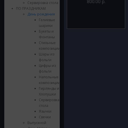
800.00 р.
Сервировка стола
ПО ПРАЗДНИКАМ
День рождения
Гелиевые
шарики
Букеты и
Фонтаны
Стильные
композиции
Шары из
фольги
Цифры из
фольги
Напольные
композиции
Гирлянды и
Хлопушки
Сервировка
стола
Язычки
Свечки
Выпускной