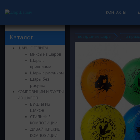
КОНТАКТЫ
Каталог
воздушные шары
по праз
ШАРЫ С ГЕЛИЕМ
Миксы из шаров
Шары с
приколами
Шары с рисунком
Шары без
рисунка
КОМПОЗИЦИИ И БУКЕТЫ
ИЗ ШАРОВ
БУКЕТЫ ИЗ
ШАРОВ
СТИЛЬНЫЕ
КОМПОЗИЦИИ
ДИЗАЙНЕРСКИЕ
КОМПОЗИЦИИ