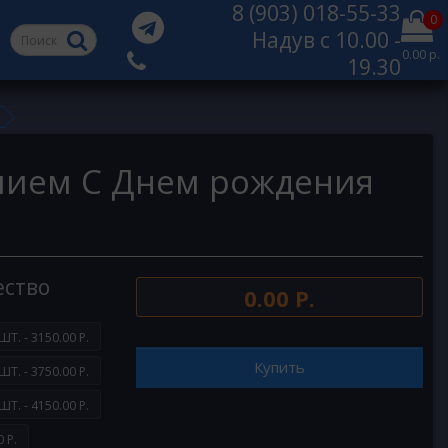
8 (903) 018-55-33
0
Надув с 10.00 -
0.00 р.
19.30
лием С Днем рождения
ество
0.00 Р.
ШТ. - 3150.00 Р.
Купить
ШТ. - 3750.00 Р.
ШТ. - 4150.00 Р.
 Р.