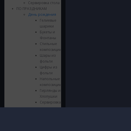
Сервировка стола
ПО ПРАЗДНИКАМ
День рождения
Гелиевые
шарики
Букеты и
Фонтаны
Стильные
композиции
Шары из
фольги
Цифры из
фольги
Напольные
композиции
Гирлянды и
Хлопушки
Сервировка
стола
Язычки
Свечки
Инфор
Выпускной
ПОЛИТИ