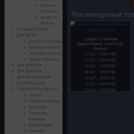
Букеты и
Фонтаны
Рекомендуемые то
Шары из
фольги
БОЛЬШИЕ ШАРЫ
ДЛЯ ДЕТЕЙ
Шары с гелием
Букеты и Фонтаны
бирюзовые, золотые,
Цифры из фольги
белые
Гелиевые шарики
10 ШТ. - 1300 РУБ.
Шары из фольги
25 ШТ. - 2950 РУБ.
ДЛЯ МУЖЧИН
15 ШТ. - 1950 РУБ.
ДЛЯ ДЕВУШЕК
30 ШТ. - 3550 РУБ.
ДЛЯ ВЛЮБЛЕННЫХ
20 ШТ. - 2550 РУБ.
ХОДЯЧИЕ ШАРЫ
35 ШТ. - 3950 РУБ.
ТОВАРЫ К ПРАЗДНИКУ
50 ШТ. - 5550 РУБ.
Свечки
Головные уборы
Хлопушки
Гирлянды,
баннеры
Язычки-гудки
Наклейки