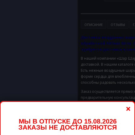
ОПИСАНИЕ
ОТЗЫВЫ
Г
Доставка воздушных шаро
обработкой HiFloat 30 см. 
требуется доставка в паке
В нашей компании «Шар Шары
доставкой. В нашем каталоге
Есть нежные воздушные шары 
форме сердца для влюбленны
способны радовать несколько
Заказ осуществляется прямо 
предварительную консультац
большую композицию, то обр
×
Доставим в удобное для Вас 
Стоимость доставки в предел
МЫ В ОТПУСКЕ ДО 15.08.2026
ЗАКАЗЫ НЕ ДОСТАВЛЯЮТСЯ