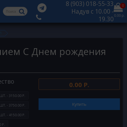
8 (903) 018-55-33
0
Надув с 10.00 -
0.00 р.
19.30
01
лием С Днем рождения
ество
0.00 Р.
ШТ. - 3150.00 Р.
Купить
ШТ. - 3750.00 Р.
ШТ. - 4150.00 Р.
 Р.