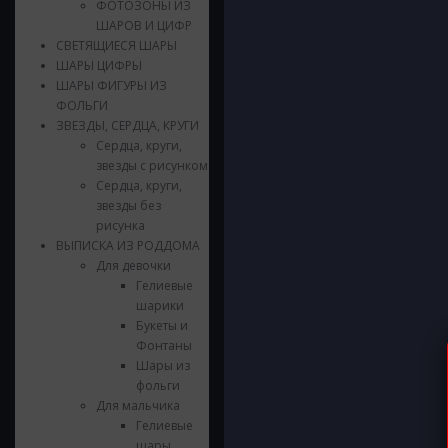
ФОТОЗОНЫ ИЗ
ШАРОВ И ЦИФР
СВЕТЯЩИЕСЯ ШАРЫ
ШАРЫ ЦИФРЫ
ШАРЫ ФИГУРЫ ИЗ
ФОЛЬГИ
ЗВЕЗДЫ, СЕРДЦА, КРУГИ
Сердца, круги,
звезды с рисунком
Сердца, круги,
звезды без
рисунка
ВЫПИСКА ИЗ РОДДОМА
Для девочки
Гелиевые
шарики
Букеты и
Фонтаны
Шары из
фольги
Для мальчика
Гелиевые
шары