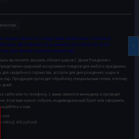
АРАНТИИ
в осуществляется с надутыми шариками с гелием и
Пастель. Доставляются в связках, не в пакетах. Если
тах, при заказе скажите оператору.
ч» вы можете заказать облако шаров С Днем Рождения с
 представлен широкий ассортимент товаров для любого праздника.
для свадебного торжества, ассорти для дня рождения, шары в
х пар. Продукция проходит обработку специальным гелем, поэтому
 дней.
на сайте или по телефону. С вами свяжется менеджер и проведет
ию. Если вам нужно собрать индивидуальный букет или оформить
ащайтесь к нам.
время
ах МКАД: 400 рублей