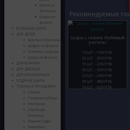
Букеты и
Фонтаны
Рекомендуемые то
Шары из
фольги
БОЛЬШИЕ ШАРЫ
ДЛЯ ДЕТЕЙ
Шары с гелием Любимый
Букеты и Фонтаны
учитель!
Цифры из фольги
Гелиевые шарики
10 ШТ. - 1500 РУБ.
Шары из фольги
25 ШТ. - 3550 РУБ.
ДЛЯ МУЖЧИН
15 ШТ. - 2250 РУБ.
ДЛЯ ДЕВУШЕК
30 ШТ. - 4350 РУБ.
ДЛЯ ВЛЮБЛЕННЫХ
20 ШТ. - 2950 РУБ.
ХОДЯЧИЕ ШАРЫ
35 ШТ. - 4850 РУБ.
ТОВАРЫ К ПРАЗДНИКУ
50 ШТ. - 6250 РУБ.
Свечки
Головные уборы
Хлопушки
Гирлянды,
баннеры
Язычки-гудки
Наклейки