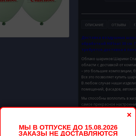
ОПИСАНИЕ
ОТЗЫВЫ
Г
Доставка воздушных шаро
обработкой HiFloat 30 см. 
требуется доставка в паке
Облако шариков
Шарики
Спа
области с доставкой от ком
– это большие композиции, б
Все это позволяет купить ша
В любом случае наши издели
помещений, фасадов, автомоб
Мы способны воплотить в жиз
самое прекрасное настроение
×
Доставим в удобное для Вас 
Стоимость доставки в предел
МЫ В ОТПУСКЕ ДО 15.08.2026
ЗАКАЗЫ НЕ ДОСТАВЛЯЮТСЯ