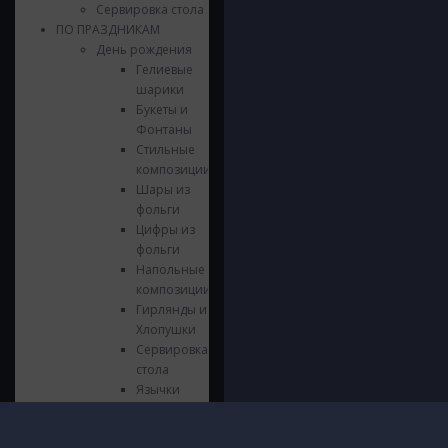
Сервировка стола
ПО ПРАЗДНИКАМ
День рождения
Гелиевые
шарики
Букеты и
Фонтаны
Стильные
композиции
Шары из
фольги
Цифры из
фольги
Напольные
композиции
Гирлянды и
Хлопушки
Сервировка
стола
Язычки
Свечки
Выпускной