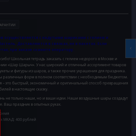
АРАНТИИ
в осуществляется с надутыми шариками с гелием и
Пастель. Доставляются в связках, не в пакетах. Если
тах, при заказе скажите оператору.
сибо! Школьная тетрадь
заказать с гелием недорого в Москве и
пании «Шар Шарыч». У нас широкий и отличный ассортимент товаров
укеты и фигуры из шаров, а также прочие украшения для праздника.
ры различных форм в полном соответствии с необходимым бюджетом.
я – это быстрый, экономичный и оригинальный способ превращения
илей в настоящую сказку.
нь не только наши, но и ваши идеи. Наши воздушные шары создадут
. Ваш праздник в опытных руках.
время
ах МКАД: 400 рублей