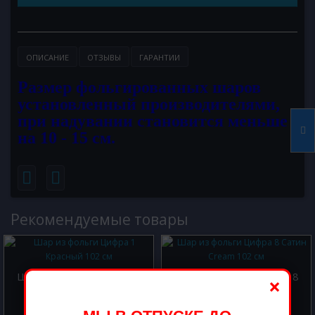
ОПИСАНИЕ
ОТЗЫВЫ
ГАРАНТИИ
Размер фольгированных шаров
установленный производителями,
при надувании становится меньше
на 10 - 15 см.
Рекомендуемые товары
Шар из фольги Цифра 1
Шар из фольги Цифра 8
×
Красный 102 см
Сатин Cream 102 см
800.00 р.
800.00 р.