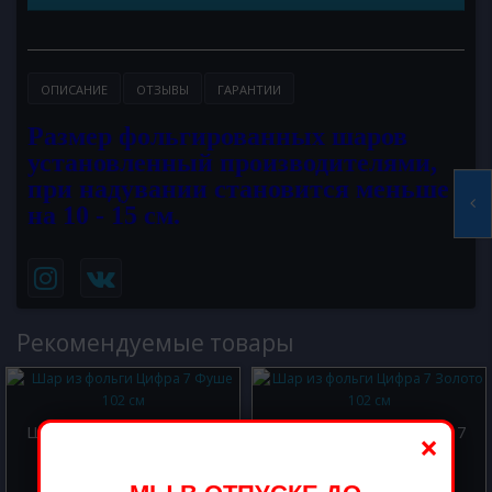
ОПИСАНИЕ
ОТЗЫВЫ
ГАРАНТИИ
Размер фольгированных шаров
установленный производителями,
при надувании становится меньше
на 10 - 15 см.
Рекомендуемые товары
Шар из фольги Цифра 7
Шар из фольги Цифра 7
×
Фуше 102 см
Золото 102 см
800.00 р.
800.00 р.