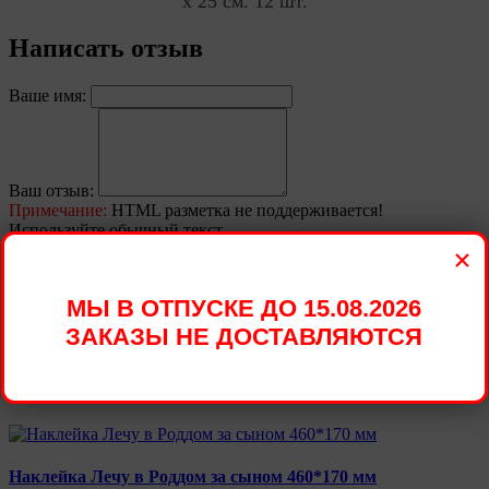
х 25 см. 12 шт.
Написать отзыв
Ваше имя:
Ваш отзыв:
Примечание:
HTML разметка не поддерживается!
Используйте обычный текст.
×
Оценка:
Плохо
Хорошо
Доставим в удобное для Вас время
Отправить отзыв
Стоимость доставки в пределах МКАД: 400
МЫ В ОТПУСКЕ ДО 15.08.2026
рублей
ЗАКАЗЫ НЕ ДОСТАВЛЯЮТСЯ
Рекомендуемые товары
Наклейка Лечу в Роддом за сыном 460*170 мм