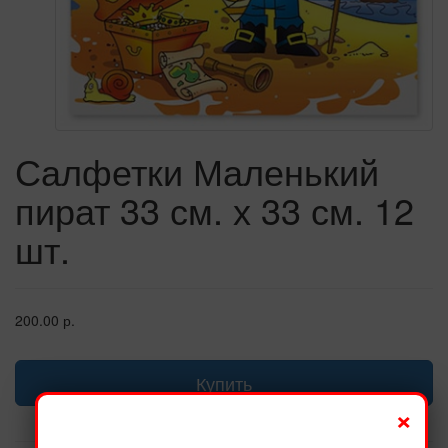
Салфетки Маленький
пират 33 см. х 33 см. 12
шт.
200.00 р.
Купить
×