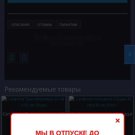
ОПИСАНИЕ
ОТЗЫВЫ
ГАРАНТИИ
Салфетки Смешарики 33 см
х 33 см 16 шт.
Рекомендуемые товары
Салфетки Трансформеры 33
Салфетки Холодное Сердце
×
см. х 33 см. 16 шт.
33 см х 33 см 20 шт
250.00 р.
300.00 р.
МЫ В ОТПУСКЕ ДО