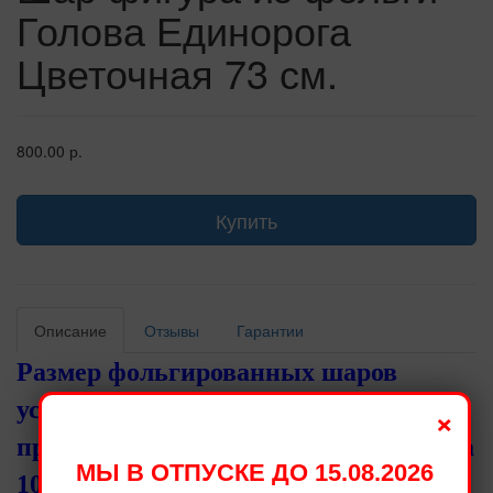
Голова Единорога
Цветочная 73 см.
800.00 р.
Купить
Описание
Отзывы
Гарантии
Размер фольгированных шаров
установленный производителями,
×
при надувании становится меньше на
МЫ В ОТПУСКЕ ДО 15.08.2026
10 - 15 см.