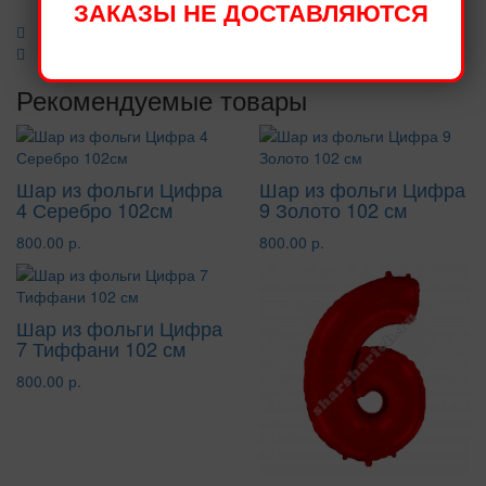
ЗАКАЗЫ НЕ ДОСТАВЛЯЮТСЯ
Рекомендуемые товары
Шар из фольги Цифра
Шар из фольги Цифра
4 Серебро 102см
9 Золото 102 см
800.00 р.
800.00 р.
Шар из фольги Цифра
7 Тиффани 102 см
800.00 р.