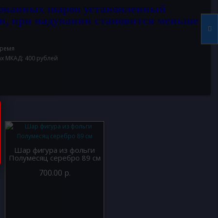
ованных шаров установленный
и, при надувании становится меньше
время
ах МКАД: 400 рублей
Шар фигура из фольги
Полумесяц серебро 89 см
700.00 р.