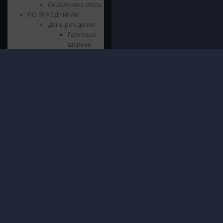
Сервировка стола
ПО ПРАЗДНИКАМ
День рождения
Гелиевые
шарики
Букеты и
Фонтаны
Инфор
Стильные
© 2016 - 2026 ШарШарыч
композиции
ПОЛИТИ
Москва, метро Щукинская, Паршина
Шары из
И ОБРА
10
фольги
ДАННЫХ
Посмотреть на карте
Цифры из
О нас
фольги
Доставк
Напольные
Гаранти
композиции
Безопас
Гирлянды и
Блог
Хлопушки
Контакт
Сервировка
стола
Язычки
Свечки
Выпускной