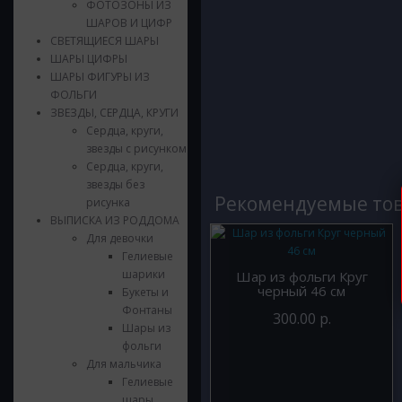
ФОТОЗОНЫ ИЗ
ШАРОВ И ЦИФР
СВЕТЯЩИЕСЯ ШАРЫ
ШАРЫ ЦИФРЫ
ШАРЫ ФИГУРЫ ИЗ
ФОЛЬГИ
ЗВЕЗДЫ, СЕРДЦА, КРУГИ
Сердца, круги,
звезды с рисунком
Сердца, круги,
звезды без
Рекомендуемые то
рисунка
ВЫПИСКА ИЗ РОДДОМА
Для девочки
Гелиевые
шарики
Шар из фольги Круг
черный 46 см
Букеты и
Фонтаны
300.00 р.
Шары из
фольги
Для мальчика
Гелиевые
шары