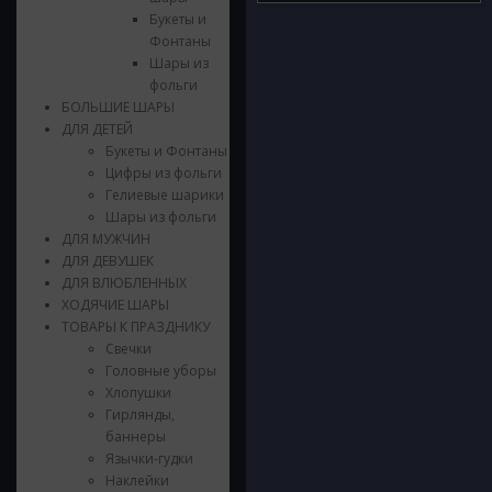
Букеты и
Фонтаны
Шары из
фольги
БОЛЬШИЕ ШАРЫ
ДЛЯ ДЕТЕЙ
Букеты и Фонтаны
Цифры из фольги
Гелиевые шарики
Шары из фольги
ДЛЯ МУЖЧИН
ДЛЯ ДЕВУШЕК
ДЛЯ ВЛЮБЛЕННЫХ
ХОДЯЧИЕ ШАРЫ
ТОВАРЫ К ПРАЗДНИКУ
Свечки
Головные уборы
Хлопушки
Гирлянды,
баннеры
Язычки-гудки
Наклейки