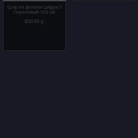
Шар из фольги Цифра 5
Сиреневый 102 см.
800.00 р.