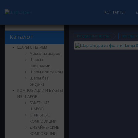
КОНТАКТЫ
Каталог
воздушные шары
звезды, 
ШАРЫ С ГЕЛИЕМ
Миксы из шаров
Шары с
приколами
Шары с рисунком
Шары без
рисунка
КОМПОЗИЦИИ И БУКЕТЫ
ИЗ ШАРОВ
БУКЕТЫ ИЗ
ШАРОВ
СТИЛЬНЫЕ
КОМПОЗИЦИИ
ДИЗАЙНЕРСКИЕ
КОМПОЗИЦИИ