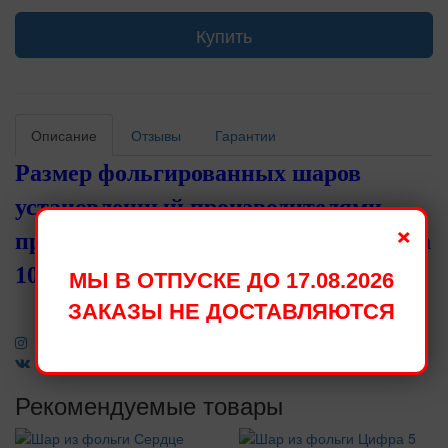
Купить
Описание
Отзывы
Гарантии
Размер фольгированных шаров
установленный производителями,
×
при надувании становится меньше на
10 - 15 см.
МЫ В ОТПУСКЕ ДО 17.08.2026
ЗАКАЗЫ НЕ ДОСТАВЛЯЮТСЯ
Рекомендуемые товары