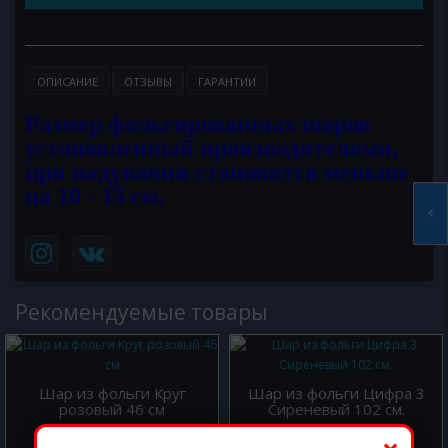
ОПИСАНИЕ
ОТЗЫВЫ
ГАРАНТИИ
Размер фольгированных шаров
установленный производителями,
при надувании становится меньше
на 10 - 15 см.
Рекомендуемые товары
Шар из фольги Круг
Шар из фольги Цифра 3
розовый 46 см
Сиреневый 102 см.
300.00 р.
800.00 р.