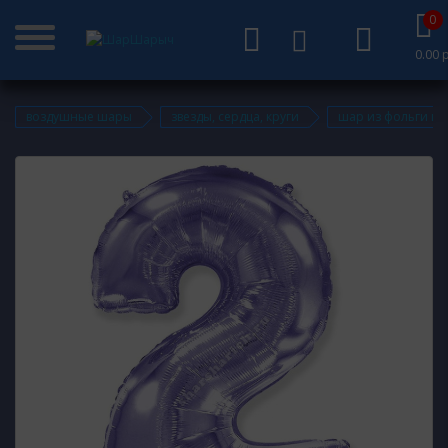
0
0.00 р
воздушные шары
звезды, сердца, круги
шар из фольги ци