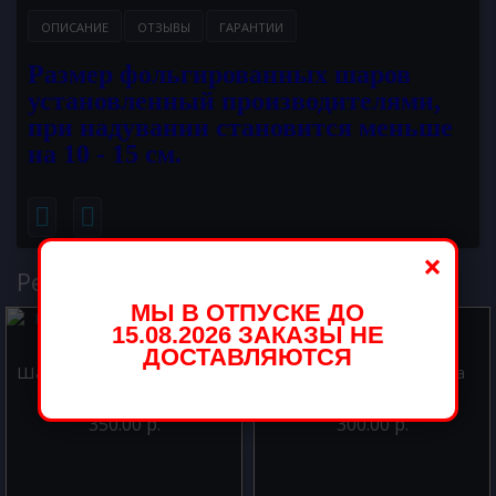
ОПИСАНИЕ
ОТЗЫВЫ
ГАРАНТИИ
Размер фольгированных шаров
установленный производителями,
при надувании становится меньше
на 10 - 15 см.
×
Рекомендуемые товары
МЫ В ОТПУСКЕ ДО
15.08.2026 ЗАКАЗЫ НЕ
ДОСТАВЛЯЮТСЯ
Шар из фольги Круг Арбуз
Шар из фольги Звезда
46 см.
фиолетовая 46 см
350.00 р.
300.00 р.