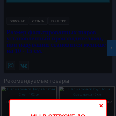
ОПИСАНИЕ
ОТЗЫВЫ
ГАРАНТИИ
Размер фольгированных шаров
установленный производителями,
при надувании становится меньше
на 10 - 15 см.
Рекомендуемые товары
Шар из фольги Цифра 6
Шар из фольги Круг Нюша
×
Сатин Cream 102 см
Смешарики 46 см
800.00 р.
400.00 р.