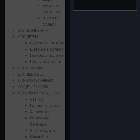
Букеты и
Фонтаны
Шары из
фольги
БОЛЬШИЕ ШАРЫ
ДЛЯ ДЕТЕЙ
Букеты и Фонтаны
Цифры из фольги
Гелиевые шарики
Шары из фольги
ДЛЯ МУЖЧИН
ДЛЯ ДЕВУШЕК
ДЛЯ ВЛЮБЛЕННЫХ
ХОДЯЧИЕ ШАРЫ
ТОВАРЫ К ПРАЗДНИКУ
Свечки
Головные уборы
Хлопушки
Гирлянды,
баннеры
Язычки-гудки
Наклейки