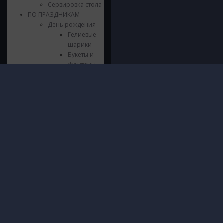
Сервировка стола
ПО ПРАЗДНИКАМ
День рождения
Гелиевые
шарики
Букеты и
Фонтаны
Стильные
композиции
Инфор
© 2016 - 2026 ШарШарыч
Шары из
ПОЛИТИ
фольги
Москва, метро Щукинская, Паршина
И ОБРА
Цифры из
10
ДАННЫХ
фольги
Посмотреть на карте
О нас
Напольные
Доставк
композиции
Гаранти
Гирлянды и
Безопас
Хлопушки
Блог
Сервировка
Контакт
стола
Язычки
Свечки
Выпускной