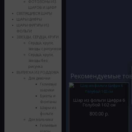
ФОТОЗОНЫ ИЗ
ШАРОВ И ЦИФР
СВЕТЯЩИЕСЯ ШАРЫ
ШАРЫ ЦИФРЫ
ШАРЫ ФИГУРЫ ИЗ
ФОЛЬГИ
ЗВЕЗДЫ, СЕРДЦА, КРУГИ
Сердца, круги,
звезды с рисунком
Сердца, круги,
звезды без
рисунка
ВЫПИСКА ИЗ РОДДОМА
Рекомендуемые то
Для девочки
Гелиевые
шарики
Букеты и
Шар из фольги Цифра 6
Фонтаны
Голубой 102 см
Шары из
800.00 р.
фольги
Для мальчика
Гелиевые
шары