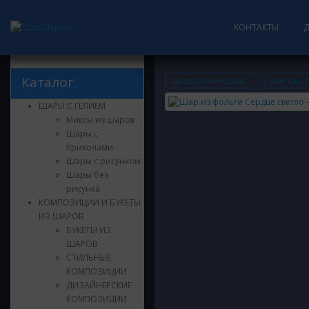
КОНТАКТЫ
Каталог
воздушные шары
звезды, 
ШАРЫ С ГЕЛИЕМ
Миксы из шаров
Шары с
приколами
Шары с рисунком
Шары без
рисунка
КОМПОЗИЦИИ И БУКЕТЫ
ИЗ ШАРОВ
БУКЕТЫ ИЗ
ШАРОВ
СТИЛЬНЫЕ
КОМПОЗИЦИИ
ДИЗАЙНЕРСКИЕ
КОМПОЗИЦИИ