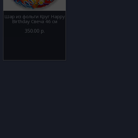
Шар из фольги Круг Happy
Birthday Свеча 46 см
350.00 р.