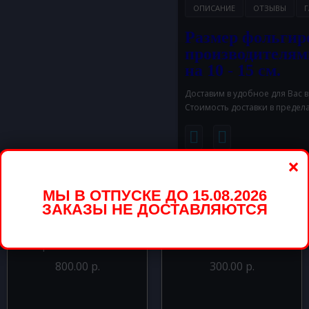
ОПИСАНИЕ
ОТЗЫВЫ
Г
Размер фольгир
производителям
на 10 - 15 см.
Доставим в удобное для Вас 
Стоимость доставки в предел
×
вары
МЫ В ОТПУСКЕ ДО 15.08.2026
ЗАКАЗЫ НЕ ДОСТАВЛЯЮТСЯ
Шар из фольги Цифра 1
Шар из фольги Сердце
Сиреневый 102 см.
синее 46 см
800.00 р.
300.00 р.