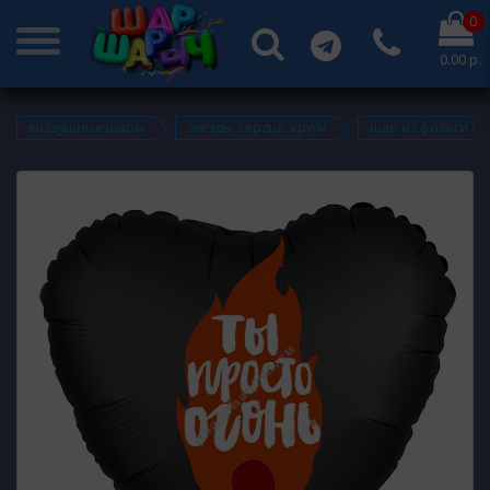
0
0.00 р.
воздушные шары
звезды, сердца, круги
шар из фольги се